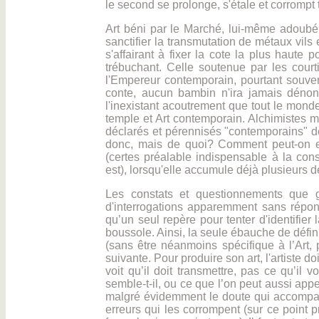
le second se prolonge, s'étale et corrompt t
Art béni par le Marché, lui-même adoubé p
sanctifier la transmutation de métaux vil
s'affairant à fixer la cote la plus haute p
trébuchant. Celle soutenue par les court
l'Empereur contemporain, pourtant souve
conte, aucun bambin n'ira jamais dénonce
l'inexistant acoutrement que tout le monde
temple et Art contemporain. Alchimistes m
déclarés et pérennisés "contemporains" 
donc, mais de quoi? Comment peut-on 
(certes préalable indispensable à la con
est), lorsqu'elle accumule déjà plusieurs
Les constats et questionnements que 
d'interrogations apparemment sans répon
qu’un seul repère pour tenter d'identifier 
boussole. Ainsi, la seule ébauche de définit
(sans être néanmoins spécifique à l’Art, p
suivante. Pour produire son art, l'artiste do
voit qu’il doit transmettre, pas ce qu’il vo
semble-t-il, ou ce que l’on peut aussi appele
malgré évidemment le doute qui accompag
erreurs qui les corrompent (sur ce point p