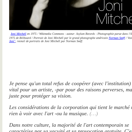
Joni Mitchell
en 1975 / Wikimedia Commons - auteur: Asylum Records - Photographie parue dans l’é
1975 de Billboard / Portrait de Joni Mitchell par le grand photographe américain
Norman Seeff
/ Voi
Joni"
, receuil de portraits de Joni Mitchell par Norman Seeff.
Je pense qu'un total refus de coopérer (avec l'institution)
vital pour un artiste, -par pour des raisons perverses, ma
juste pour protéger sa vision.
Les considérations de la corporation qui tient le marché 
rien à voir avec l'art -ou la musique.
(…)
Dans notre culture, la majorité de l'art contemporain se
caractérise par sa vacuité et sa provocation gratuite. C'e