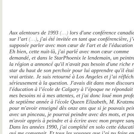
Aux alentours de 1993
(…)
lors d'une conférence canadi
sur l’art
(…)
, j'ai été invitée en tant que conférencière, j’
supposée parler avec mon cœur de l'art et de l'éducation
Eh bien, cette nuit-là, j'ai parlé avec mon cœur comme
demandé, et dans le StarPhoenix le lendemain, un peintr
la région a annoncé qu'il n'avait pas besoin d'une riche 
star du haut de son perchoir pour lui apprendre qu'il étai
vrai artiste. Je suis retourné à Los Angeles et j’ai réfléch
sérieusement à la question. J'avais dit dans mon discour
l'éducation à l’école de Calgary à l’époque ne répondait 
mes besoins ni à mes attentes, et j'ai donc loué mon prof
de septième année à l'école Queen Elizabeth, M. Kratzm
pour m'avoir enseigné dès onze ans que si je pouvais pei
avec un pinceau, je pourrai peindre avec des mots, et po
m'avoir appris à peindre et à écrire avec mon propre san
Dans les années 1990, j'ai complété en solo cette éducat
qui me convenait. Et tous les voyages que j’ai pu faire en