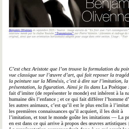
Benjamin Olivennes
en septembre 2025 / Source : image extraite de “En finir avec l’art contemporai
interview menée par la chaîne Youtube
“Transmission”
par Pierre Valentin / (chromies et cadrage du 
original, ainsi que son orientation horizontale) adaptés pour usage dans cette section. Usage : “Fair
C’est chez Aristote que l’on trouve la formulation du poi
vue classique sur l’œuvre d’art, qui fait reposer la tragé
la peinture sur la Mimésis, c’est à dire sur l’imitation, la
présentation, la figuration. Ainsi je lis dans
La Poétique
fait d’imiter (de représenter le monde) est inhérent à la n
humaine dès l’enfance ; et ce qui fait différer l’homme d
les autres animaux, c’est qu’il est le plus enclin à l’imitat
les premières connaissances qu’il acquiert, il les doit à
l’imitation, et tout le monde goûte les imitations — La p
en est dans ce qui arrive à propos des œuvres artistiques