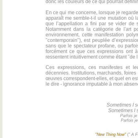
donc les couleurs de ce qui pourrait définir 
En ce qui me concerne, lorsque je regarde 
apparaît me semble-t-il une mutation où la
que l’appellation a fini par se vider de s
Notamment dans la catégorie de l'art por
environnement, cette manifestation poly
"contemporain"), est peuplée d’expressio
sans que le spectateur profane, ou parfo
forcément ce que ces expressions ont à 
ressentent intuitivement comme étant "de l’
Ces expressions, ces manifestes et le
décennies. Institutions, marchands, foires e
œuvres correspondent-elles, et quel en est
le dire - ignorance imputable à mon abse
Sometimes I se
Sometimes I s
Parfois je
Parfois je
"New Thing Now"
(
" A F