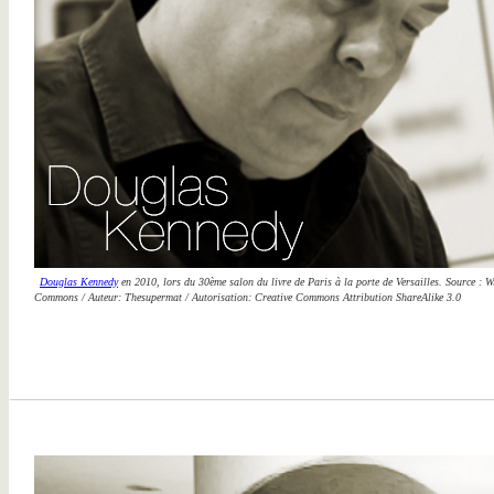
Douglas Kennedy
en 2010, lors du 30ème salon du livre de Paris à la porte de Versailles. Source : W
Commons / Auteur: Thesupermat / Autorisation: Creative Commons Attribution ShareAlike 3.0