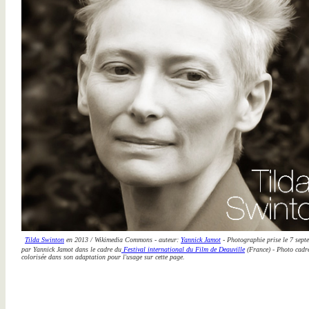
Tilda Swinton
en 2013 / Wikimedia Commons - auteur:
Yannick Jamot
- Photographie prise le 7 sep
par Yannick Jamot dans le cadre du
Festival international du Film de Deauville
(France) - Photo cadré
colorisée dans son adaptation pour l'usage sur cette page.