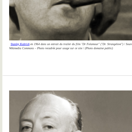
Stanley Kubrick
en 1964 dans un extrait du trailer du film "Dr Folamour" ("Dr. Strangelove") / Sour
Wikimedia Commons – Photo recadrée pour usage sur ce site / (Photo domaine public)