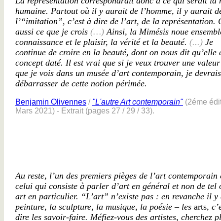
La représentation correspondrait donc à ce qui serait la 
humaine. Partout où il y aurait de l’homme, il y aurait d
l’“imitation”, c’est à dire de l’art, de la représentation. 
aussi ce que je crois
(…)
Ainsi, la Mimésis noue ensembl
connaissance et le plaisir, la vérité et la beauté.
(...)
Je
continue de croire en la beauté, dont on nous dit qu’elle 
concept daté. Il est vrai que si je veux trouver une valeur
que je vois dans un musée d’art contemporain, je devrai
débarrasser de cette notion périmée.
Benjamin Olivennes
/
"L'autre Art contemporain"
(2éme édi
Mars 2021) - Extrait (pages 27 / 29 / 33).
Au reste, l’un des premiers pièges de l’art contemporain 
celui qui consiste à parler d’art en général et non de tel 
art en particulier. “L’art” n’existe pas : en revanche il y 
peinture, la sculpture, la musique, la poésie – les
arts
, c’
dire les savoir-faire. Méfiez-vous des artistes, cherchez p