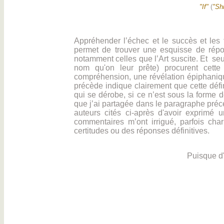
"If"
(
"Sh
Appréhender l’échec et le succès et les t
permet de trouver une esquisse de répo
notamment celles que l’Art suscite. Et seul
nom qu'on leur prête) procurent cette
compréhension, une révélation épiphaniqu
précède indique clairement que cette défi
qui se dérobe, si ce n’est sous la forme d
que j’ai partagée dans le paragraphe précé
auteurs cités ci-après d'avoir exprimé 
commentaires m’ont irrigué, parfois char
certitudes ou des réponses définitives.
Puisque d'