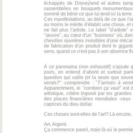
échappés de Disneyland et autres tampon
rassemblées en bouquets monumentaux 
sommé de bénir ce que lui tend ici la terre.
Ces manifestations, au delà de ce que l'on
au moins le mérite d'établir une chose, et
ne fait plus l’artiste. Le label "d'artiste" 
"œuvre", au cœur d'un "business" où, dans 
chevilles ouvrières invisibles d'une méca
de fabrication d'un produit dont le giga
sens, quand ce n'est pas à son absence fl
À ce panorama (non exhaustif) s'ajoute q
jours, on entend d’abord et surtout par
question qui vaille (et la seule que souve
vends?"
-comprendre :
"T'arrives à vend
Apparemment, le
"combien ça vaut"
est d
artistique, critère imposé par les grande
des places financières mondiales -ceux 
caprices du dieu dollar.
Ces choses sont-elles de l'art? Là encore, 
Art. Argent.
Ça commence pareil, mais là où le premier,