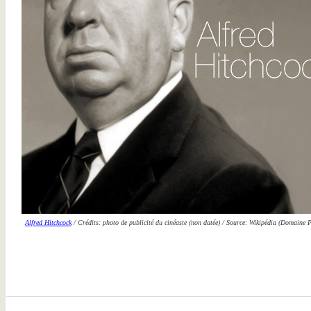
Alfred Hitchcock
/ Crédits: photo de publicité du cinéaste (non datée) / Source: Wikipédia (Domaine P