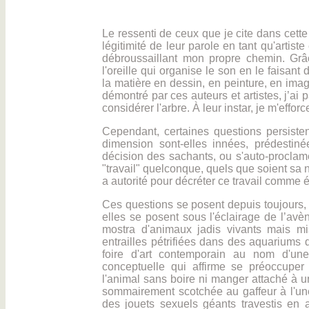
Le ressenti de ceux que je cite dans cette
légitimité de leur parole en tant qu'artiste 
débroussaillant mon propre chemin. Grâce
l'oreille qui organise le son en le faisant
la matière en dessin, en peinture, en ima
démontré par ces auteurs et artistes, j’ai 
considérer l'arbre. À leur instar, je m'effo
Cependant, certaines questions persisten
dimension sont-elles innées, prédestiné
décision des sachants, ou s'auto-proclame-
"travail" quelconque, quels que soient sa 
a autorité pour décréter ce travail comme 
Ces questions se posent depuis toujours, 
elles se posent sous l'éclairage de l’avè
mostra d'animaux jadis vivants mais mi
entrailles pétrifiées dans des aquariums 
foire d'art contemporain au nom d'une
conceptuelle qui affirme se préoccuper 
l'animal sans boire ni manger attaché à u
sommairement scotchée au gaffeur à l'un
des jouets sexuels géants travestis en 