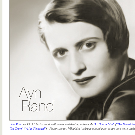
Ayn Rand
en 1943 / Écrivaine et philosophe américaine, auteure de
"La Source Vive"
(
"The Foutainh
"La Grève"
(
"Atlas Shrugged"
) : Photo source : Wikipédia (cadrage adapté pour usage dans cette secti