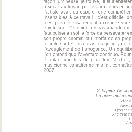
façon lumineuse, je trouve). Il faut entrete
réservé au travail par les amateurs éclair
l’artiste avait pu espérer une compréhe
insensibles à ce travail ; c’est difficile
n’est pas nécessairement au rendez-vous d
eux le sont. Comment ne pas abandonner 
faut puiser en soi la force de persévérer 
son propre chemin et l’intérêt de sa pro
lucidité sur les insuffisances qu'on y décèl
l’aveuglement de l’arrogance. Un équilibre
l’on entend que l’aventure continue. Pour 
écoutant une fois de plus Joni Mitchell,
musicienne canadienne m’a fait connaîtr
2007.
Si tu peux t'acco
En réservant à ces
Alors
Avec to
If you can 
And treat th
Th
And