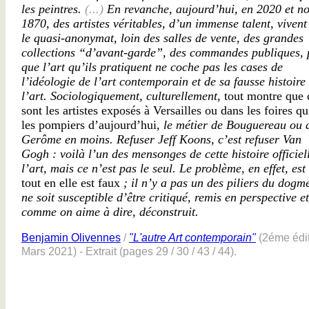
les peintres.
(...)
En revanche, aujourd’hui, en 2020 et n
1870, des artistes véritables, d’un immense talent, viven
le quasi-anonymat, loin des salles de vente, des grandes
collections “d’avant-garde”, des commandes publiques, 
que l’art qu’ils pratiquent ne coche pas les cases de
l’idéologie de l’art contemporain et de sa fausse histoire
l’art. Sociologiquement, culturellement,
tout montre que 
sont les artistes exposés à Versailles ou dans les foires qu
les pompiers d’aujourd’hui
, le métier de Bouguereau ou 
Gerôme en moins. Refuser Jeff Koons, c’est refuser Van
Gogh : voilà l’un des mensonges de cette histoire officiel
l’art, mais ce n’est pas le seul. Le problème, en effet, est
tout en elle est faux
; il n’y a pas un des piliers du dogm
ne soit susceptible d’être critiqué, remis en perspective et
comme on aime à dire, déconstruit.
Benjamin Olivennes
/
"L'autre Art contemporain"
(2éme édi
Mars 2021) - Extrait (pages 29 / 30 / 43 / 44).