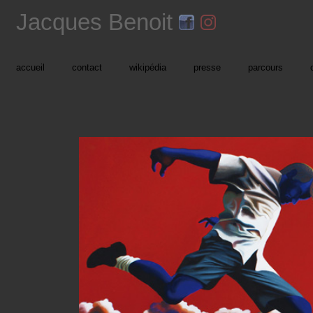
Jacques Benoit
accueil
contact
wikipédia
presse
parcours